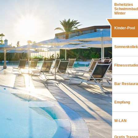
Beheitztes
Schwimmbad
Winter
Kinder-Pool
Sonnenkollek
Fitnessstudio
Bar Restaura
Empfang
W-LAN
Gratis Transp